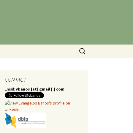
Search
for:
CONTACT
Email:
vbanos [at] gmail [.] com