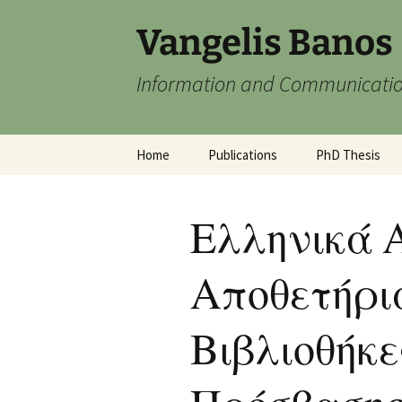
Skip
Vangelis Banos
to
content
Information and Communicatio
Home
Publications
PhD Thesis
Ελληνικά 
Αποθετήρι
Βιβλιοθήκε