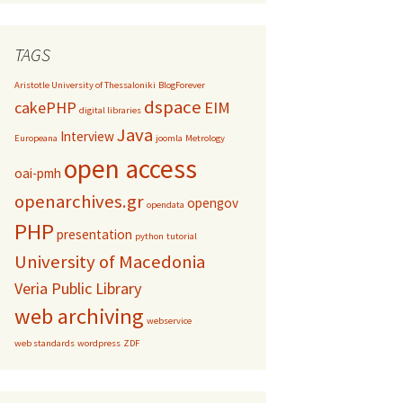
TAGS
Aristotle University of Thessaloniki
BlogForever
dspace
cakePHP
EIM
digital libraries
Java
Interview
Europeana
joomla
Metrology
open access
oai-pmh
openarchives.gr
opengov
opendata
PHP
presentation
python
tutorial
University of Macedonia
Veria Public Library
web archiving
webservice
web standards
wordpress
ZDF