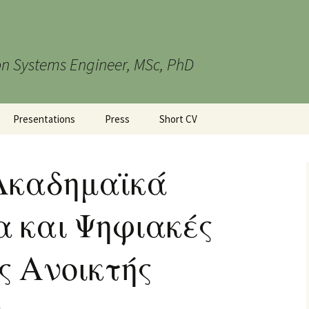
n Systems Engineer, MSc, PhD
Presentations
Press
Short CV
Ακαδημαϊκά
α και Ψηφιακές
ς Ανοικτής