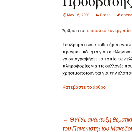
Πρόσβαση
May 16, 2008
Press
opena
Άρθρο στο
περιοδικό Συνεργασία 
Τα ιδρυματικά αποθετήρια ανοι
πραγματικότητα για τα ελληνικά 
να σκιαγραφήσει το τοπίο των ε
πληροφορίες για τις συλλογές που
χρησιμοποιούνται για την υλοποί
Κατεβάστε το άρθρο
Post
←
ΘΥΡΑ: ανάπτυξη θεματικ
του Πανεπιστημίου Μακεδον